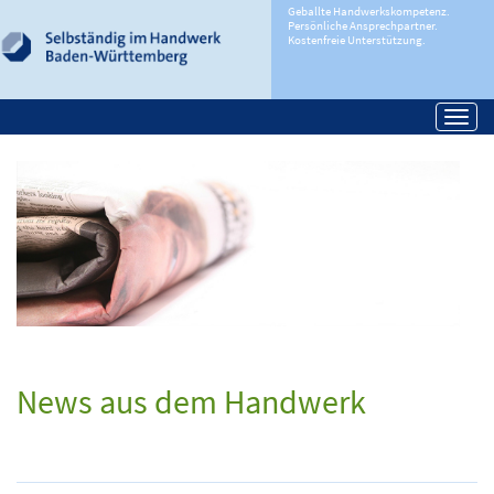
Geballte Handwerkskompetenz.
Persönliche Ansprechpartner.
Kostenfreie Unterstützung.
Togg
navi
News aus dem Handwerk