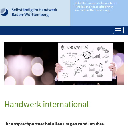
Geballte Handwerkskompetenz.
Persönliche Ansprechpartner.
Kostenfreie Unterstützung.
Togg
navi
Handwerk international
Ihr Ansprechpartner bei allen Fragen rund um Ihre