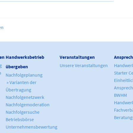
en
en
Handwerksbetrieb
Veranstaltungen
Ansprech
g
Unsere Veranstaltungen
Handwer
übergeben
b
Starter C
Nachfolgeplanung
Einheitli
» Varianten der
Ansprech
Übertragung
BWHM
Nachfolgenetzwerk
Handwerk
Nachfolgemoderation
Fachverb
Nachfolgersuche
Beratung
Betriebsbörse
Unternehmensbewertung