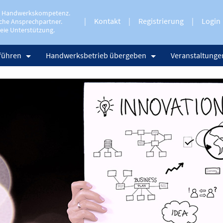
e Handwerkskompetenz.
Kontakt
Registrierung
Login
che Ansprechpartner.
eie Unterstützung.
führen
Handwerksbetrieb übergeben
Veranstaltunge