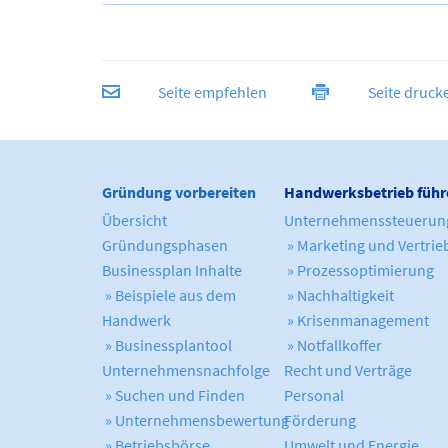
Seite empfehlen
Seite druck
Gründung vorbereiten
Handwerksbetrieb führ
Übersicht
Unternehmenssteuerun
Gründungsphasen
» Marketing und Vertrie
Businessplan Inhalte
» Prozessoptimierung
» Beispiele aus dem
» Nachhaltigkeit
Handwerk
» Krisenmanagement
» Businessplantool
» Notfallkoffer
Unternehmensnachfolge
Recht und Verträge
» Suchen und Finden
Personal
» Unternehmensbewertung
Förderung
» Betriebsbörse
Umwelt und Energie