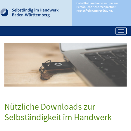
Geballte Handwerkskompetenz.
Persönliche Ansprechpartner.
Kostenfreie Unterstützung.
Togg
navi
Nützliche Downloads zur
Selbständigkeit im Handwerk