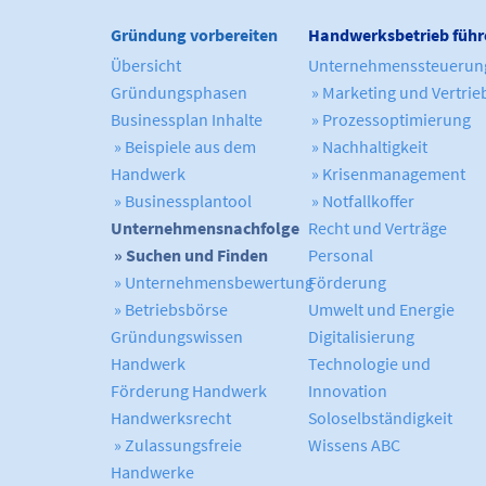
Gründung vorbereiten
Handwerksbetrieb führ
Übersicht
Unternehmenssteuerun
Gründungsphasen
» Marketing und Vertrie
Businessplan Inhalte
» Prozessoptimierung
» Beispiele aus dem
» Nachhaltigkeit
Handwerk
» Krisenmanagement
» Businessplantool
» Notfallkoffer
Unternehmensnachfolge
Recht und Verträge
» Suchen und Finden
Personal
» Unternehmensbewertung
Förderung
» Betriebsbörse
Umwelt und Energie
Gründungswissen
Digitalisierung
Handwerk
Technologie und
Förderung Handwerk
Innovation
Handwerksrecht
Soloselbständigkeit
» Zulassungsfreie
Wissens ABC
Handwerke