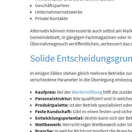
Geschäftspartner
Unternehmernetzwerke
Private Kontakte
Alternativ können Interessierte auch selbst am Mar
Gemeindeblatt, in gängigen Fachmagazinen oder in 
Übernahmegesuch veröffentlichen, verbessert das 
Solide Entscheidungsgru
In einigen Fällen stehen gleich mehrere Betriebe z
verschiedene Parameter in die Überlegung einbezo
Kaufpreis:
Bei der
Wertermittlung
hilft die zustä
Personalstruktur:
Wie qualifiziert und in welchem
Produktpalette:
Ist der Betrieb spezialisiert oder
Feste Kundschaft:
Gibt es einen festen und sic
Entwicklungspotential:
Wohin kann sich der Be
Wettbewerb:
Herrscht reger Wettbewerb oder is
Branche:
In welche Richtung tendiert die Branch