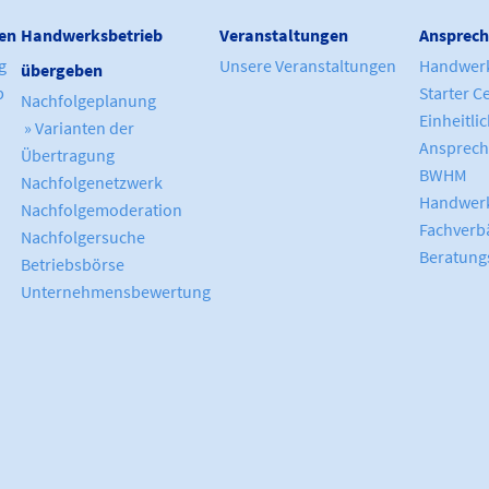
en
Handwerksbetrieb
Veranstaltungen
Ansprech
g
Unsere Veranstaltungen
Handwer
übergeben
b
Starter C
Nachfolgeplanung
Einheitli
» Varianten der
Ansprech
Übertragung
BWHM
Nachfolgenetzwerk
Handwerk
Nachfolgemoderation
Fachverb
Nachfolgersuche
Beratung
Betriebsbörse
Unternehmensbewertung