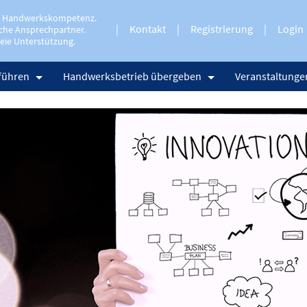
e Handwerkskompetenz.
Kontakt
Registrierung
Login
che Ansprechpartner.
eie Unterstützung.
führen
Handwerksbetrieb übergeben
Veranstaltunge