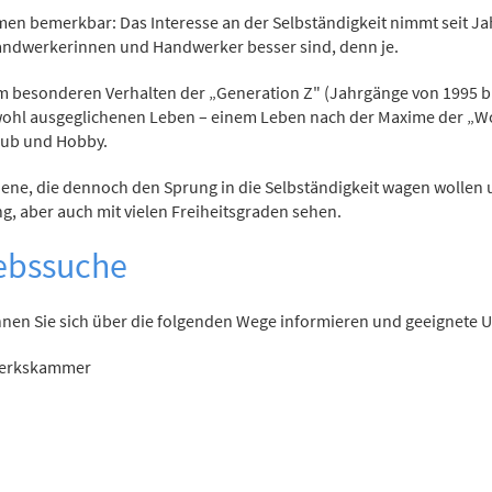
n bemerkbar: Das Interesse an der Selbständigkeit nimmt seit Jah
 Handwerkerinnen und Handwerker besser sind, denn je.
m besonderen Verhalten der „Generation Z" (Jahrgänge von 1995 bis
l ausgeglichenen Leben – einem Leben nach der Maxime der „Work-L
laub und Hobby.
 jene, die dennoch den Sprung in die Selbständigkeit wagen wollen 
, aber auch mit vielen Freiheitsgraden sehen.
iebssuche
nen Sie sich über die folgenden Wege informieren und geeignete 
werkskammer