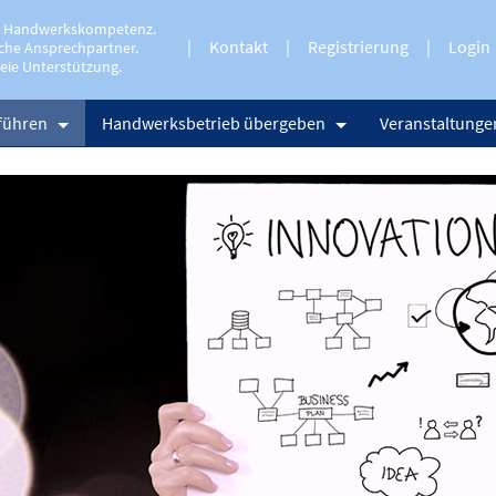
e Handwerkskompetenz.
Kontakt
Registrierung
Login
che Ansprechpartner.
eie Unterstützung.
führen
Handwerksbetrieb übergeben
Veranstaltunge