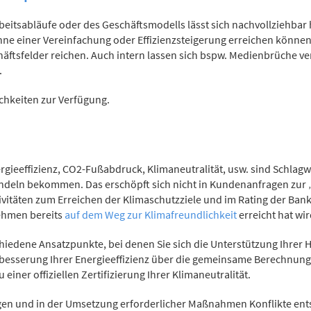
eitsabläufe oder des Geschäftsmodells lässt sich nachvollziehbar 
inne einer Vereinfachung oder Effizienzsteigerung erreichen könne
äftsfelder reichen. Auch intern lassen sich bspw. Medienbrüche
.
chkeiten zur Verfügung.
gieeffizienz, CO2-Fußabdruck, Klimaneutralität, usw. sind Schla
ndeln bekommen. Das erschöpft sich nicht in Kundenanfragen zur 
ivitäten zum Erreichen der Klimaschutzziele und im Rating der Bank
ehmen bereits
auf dem Weg zur Klimafreundlichkeit
erreicht hat wi
schiedene Ansatzpunkte, bei denen Sie sich die Unterstützung Ihr
erbesserung Ihrer Energieeffizienz über die gemeinsame Berechnun
iner offiziellen Zertifizierung Ihrer Klimaneutralität.
und in der Umsetzung erforderlicher Maßnahmen Konflikte entste