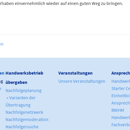
Vorhaben einvernehmlich wieder auf einen guten Weg zu bringen.
en
en
Handwerksbetrieb
Veranstaltungen
Ansprech
ng
Unsere Veranstaltungen
Handwer
übergeben
b
Starter C
Nachfolgeplanung
Einheitli
» Varianten der
Ansprech
Übertragung
BWHM
Nachfolgenetzwerk
Handwerk
Nachfolgemoderation
Fachverb
Nachfolgersuche