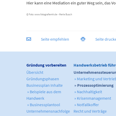
Hier kann eine Mediation ein guter Weg sein, das 
© Foto: www.fotografiemh.de - Merle Busch
Seite empfehlen
Seite druck
Gründung vorbereiten
Handwerksbetrieb führ
Übersicht
Unternehmenssteueru
Gründungsphasen
» Marketing und Vertrie
Businessplan Inhalte
» Prozessoptimierung
» Beispiele aus dem
» Nachhaltigkeit
Handwerk
» Krisenmanagement
» Businessplantool
» Notfallkoffer
Unternehmensnachfolge
Recht und Verträge