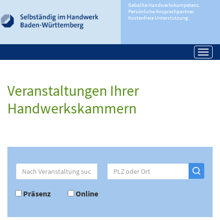
Geballte Handwerkskompetenz.
Persönliche Ansprechpartner.
Kostenfreie Unterstützung.
Togg
navi
Veranstaltungen Ihrer
Handwerkskammern
Präsenz
Online