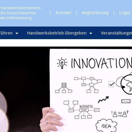
e Handwerkskompetenz.
Kontakt
Registrierung
Login
che Ansprechpartner.
eie Unterstützung.
führen
Handwerksbetrieb übergeben
Veranstaltunge