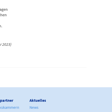
ragen
chen
n.
r 2023)
partner
Aktuelles
kskammern
News