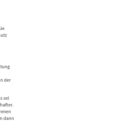
sie
hutz
ltung
nn der
s sei
hafter.
nommen
nn dann