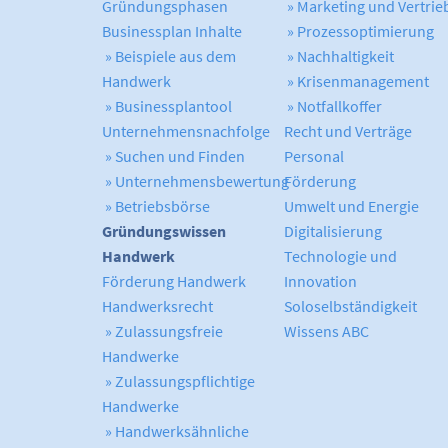
Gründungsphasen
» Marketing und Vertrie
Businessplan Inhalte
» Prozessoptimierung
» Beispiele aus dem
» Nachhaltigkeit
Handwerk
» Krisenmanagement
» Businessplantool
» Notfallkoffer
Unternehmensnachfolge
Recht und Verträge
» Suchen und Finden
Personal
» Unternehmensbewertung
Förderung
» Betriebsbörse
Umwelt und Energie
Gründungswissen
Digitalisierung
Handwerk
Technologie und
Förderung Handwerk
Innovation
Handwerksrecht
Soloselbständigkeit
» Zulassungsfreie
Wissens ABC
Handwerke
» Zulassungspflichtige
Handwerke
» Handwerksähnliche