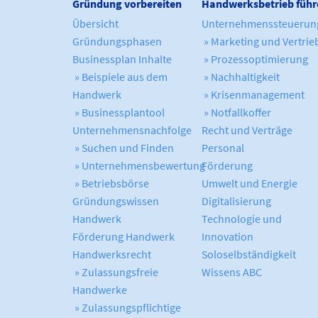
Gründung vorbereiten
Handwerksbetrieb führ
Übersicht
Unternehmenssteuerun
Gründungsphasen
» Marketing und Vertrie
Businessplan Inhalte
» Prozessoptimierung
» Beispiele aus dem
» Nachhaltigkeit
Handwerk
» Krisenmanagement
» Businessplantool
» Notfallkoffer
Unternehmensnachfolge
Recht und Verträge
» Suchen und Finden
Personal
» Unternehmensbewertung
Förderung
» Betriebsbörse
Umwelt und Energie
Gründungswissen
Digitalisierung
Handwerk
Technologie und
Förderung Handwerk
Innovation
Handwerksrecht
Soloselbständigkeit
» Zulassungsfreie
Wissens ABC
Handwerke
» Zulassungspflichtige