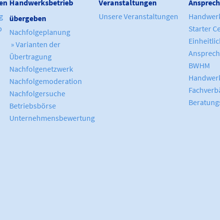
en
Handwerksbetrieb
Veranstaltungen
Ansprech
g
Unsere Veranstaltungen
Handwer
übergeben
b
Starter C
Nachfolgeplanung
Einheitli
» Varianten der
Ansprech
Übertragung
BWHM
Nachfolgenetzwerk
Handwerk
Nachfolgemoderation
Fachverb
Nachfolgersuche
Beratung
Betriebsbörse
Unternehmensbewertung