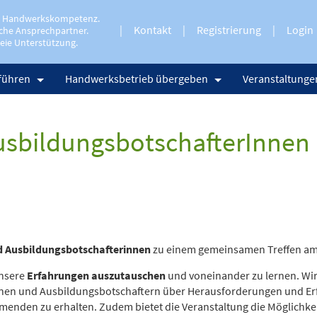
e Handwerkskompetenz.
Kontakt
Registrierung
Login
che Ansprechpartner.
eie Unterstützung.
führen
Handwerksbetrieb übergeben
Veranstaltunge
usbildungsbotschafterInnen
nd Ausbildungsbotschafterinnen
zu einem gemeinsamen Treffen am 9
unsere
Erfahrungen auszutauschen
und voneinander zu lernen. Wir
nen und Ausbildungsbotschaftern über Herausforderungen und Erf
enden zu erhalten. Zudem bietet die Veranstaltung die Möglichkei