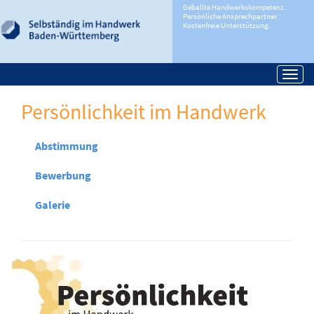
Geballte Handwerkskompetenz.
Persönliche Ansprechpartner.
Kostenfreie Unterstützung.
Togg
navi
Persönlichkeit im Handwerk
Abstimmung
Bewerbung
Galerie