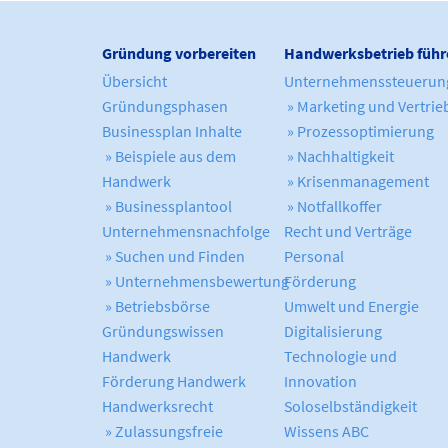
Gründung vorbereiten
Handwerksbetrieb führ
Übersicht
Unternehmenssteuerun
Gründungsphasen
» Marketing und Vertrie
Businessplan Inhalte
» Prozessoptimierung
» Beispiele aus dem
» Nachhaltigkeit
Handwerk
» Krisenmanagement
» Businessplantool
» Notfallkoffer
Unternehmensnachfolge
Recht und Verträge
» Suchen und Finden
Personal
» Unternehmensbewertung
Förderung
» Betriebsbörse
Umwelt und Energie
Gründungswissen
Digitalisierung
Handwerk
Technologie und
Förderung Handwerk
Innovation
Handwerksrecht
Soloselbständigkeit
» Zulassungsfreie
Wissens ABC