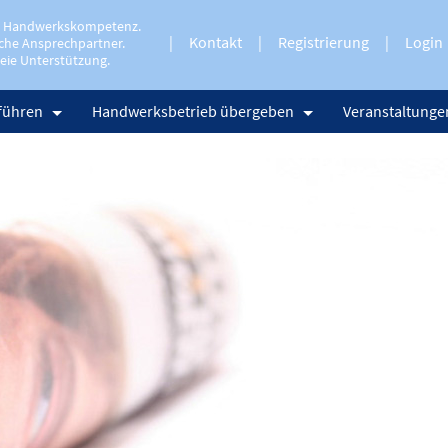
e Handwerkskompetenz.
Kontakt
Registrierung
Login
che Ansprechpartner.
eie Unterstützung.
führen
Handwerksbetrieb übergeben
Veranstaltunge