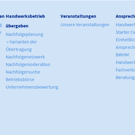
en
Handwerksbetrieb
Veranstaltungen
Ansprech
g
Unsere Veranstaltungen
Handwer
übergeben
b
Starter C
Nachfolgeplanung
Einheitli
» Varianten der
Ansprech
Übertragung
BWHM
Nachfolgenetzwerk
Handwerk
Nachfolgemoderation
Fachverb
Nachfolgersuche
Beratung
Betriebsbörse
Unternehmensbewertung