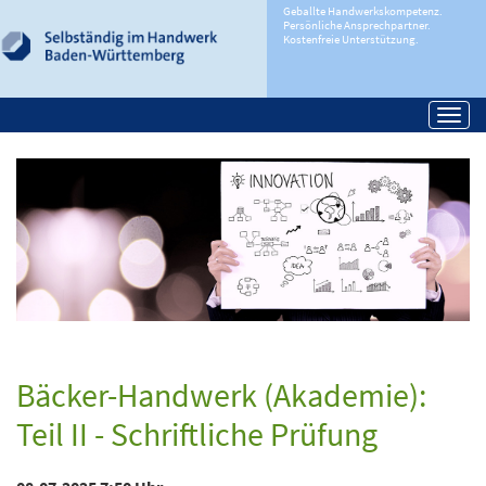
Geballte Handwerkskompetenz.
Persönliche Ansprechpartner.
Kostenfreie Unterstützung.
Togg
navi
Bäcker-Handwerk (Akademie):
Teil II - Schriftliche Prüfung