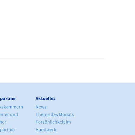
partner
Aktuelles
kskammern
News
enter und
Thema des Monats
cher
Persönlichkeit im
partner
Handwerk