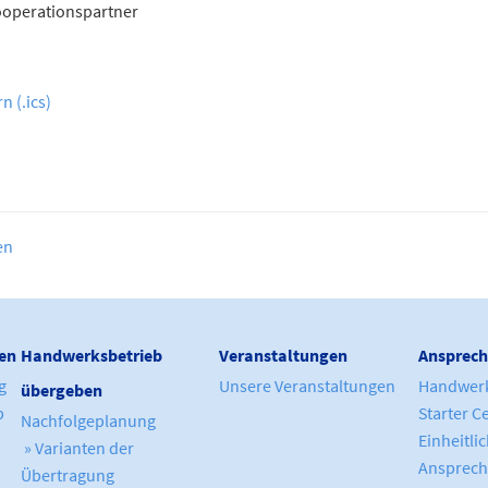
operationspartner
n (.ics)
en
en
Handwerksbetrieb
Veranstaltungen
Ansprech
g
Unsere Veranstaltungen
Handwer
übergeben
b
Starter C
Nachfolgeplanung
Einheitli
» Varianten der
Ansprech
Übertragung