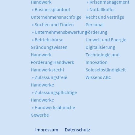
Handwerk
» Krisenmanagement
» Businessplantool
» Notfallkoffer
Unternehmensnachfolge
Recht und Verträge
» Suchen und Finden
Personal
» Unternehmensbewertung
Förderung
» Betriebsbörse
Umwelt und Energie
Gründungswissen
Digitalisierung
Handwerk
Technologie und
Förderung Handwerk
Innovation
Handwerksrecht
Soloselbständigkeit
» Zulassungsfreie
Wissens ABC
Handwerke
» Zulassungspflichtige
Handwerke
» Handwerksähnliche
Gewerbe
Impressum
Datenschutz