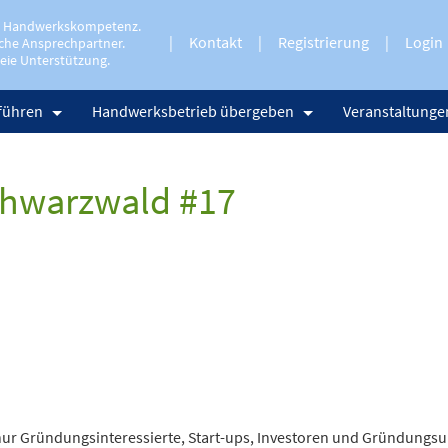
e Handwerkskompetenz.
Kontakt
Registrierung
Login
che Ansprechpartner.
eie Unterstützung.
führen
Handwerksbetrieb übergeben
Veranstaltunge
chwarzwald #17
 nur Gründungsinteressierte, Start-ups, Investoren und Gründungs