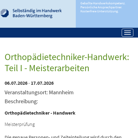
Geballte Handwerkskompetenz.
Persönliche Ansprechpartner.
Kostenfreie Unterstützung.
Togg
navi
Orthopädietechniker-Handwerk:
Teil I - Meisterarbeiten
06.07.2026
-
17.07.2026
Veranstaltungsort: Mannheim
Beschreibung:
Orthopädietechniker - Handwerk
Meisterprüfung
Die genaue Personen- und Zeiteinteilung wird durch den