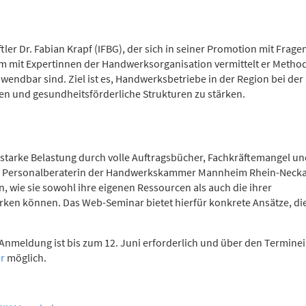
ler Dr. Fabian Krapf (IFBG), der sich in seiner Promotion mit Frage
m mit Expertinnen der Handwerksorganisation vermittelt er Metho
wendbar sind. Ziel ist es, Handwerksbetriebe in der Region bei der
en und gesundheitsförderliche Strukturen zu stärken.
starke Belastung durch volle Auftragsbücher, Fachkräftemangel un
er, Personalberaterin der Handwerkskammer Mannheim Rhein-Necka
, wie sie sowohl ihre eigenen Ressourcen als auch die ihrer
ken können. Das Web-Seminar bietet hierfür konkrete Ansätze, die
Anmeldung ist bis zum 12. Juni erforderlich und über den Termine
r
möglich.