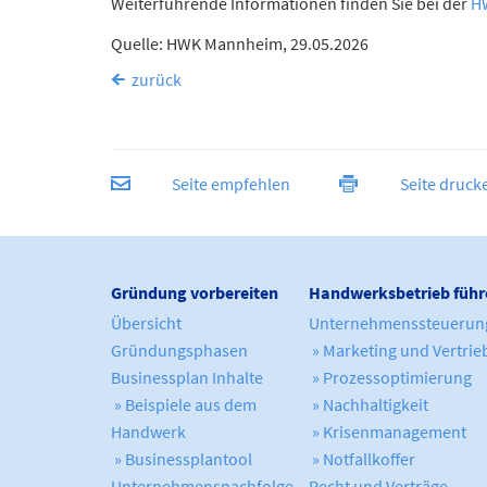
Weiterführende Informationen finden Sie bei der
H
Quelle: HWK Mannheim, 29.05.2026
zurück
Seite empfehlen
Seite druck
Gründung vorbereiten
Handwerksbetrieb führ
Übersicht
Unternehmenssteuerun
Gründungsphasen
» Marketing und Vertrie
Businessplan Inhalte
» Prozessoptimierung
» Beispiele aus dem
» Nachhaltigkeit
Handwerk
» Krisenmanagement
» Businessplantool
» Notfallkoffer
Unternehmensnachfolge
Recht und Verträge