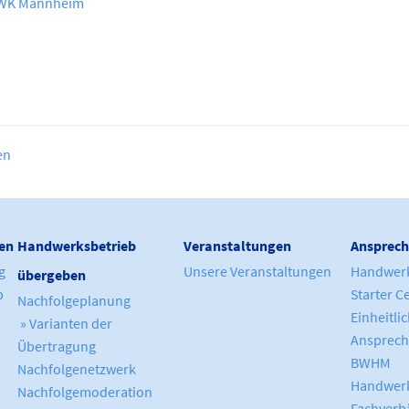
WK Mannheim
en
en
Handwerksbetrieb
Veranstaltungen
Ansprech
g
Unsere Veranstaltungen
Handwer
übergeben
b
Starter C
Nachfolgeplanung
Einheitli
» Varianten der
Ansprech
Übertragung
BWHM
Nachfolgenetzwerk
Handwerk
Nachfolgemoderation
Fachverb