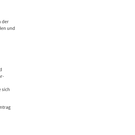
n der
den und
d
r-
 sich
intrag