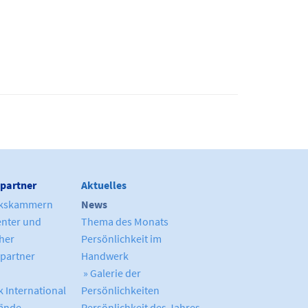
partner
Aktuelles
kskammern
News
enter und
Thema des Monats
cher
Persönlichkeit im
partner
Handwerk
» Galerie der
 International
Persönlichkeiten
ände
Persönlichkeit des Jahres