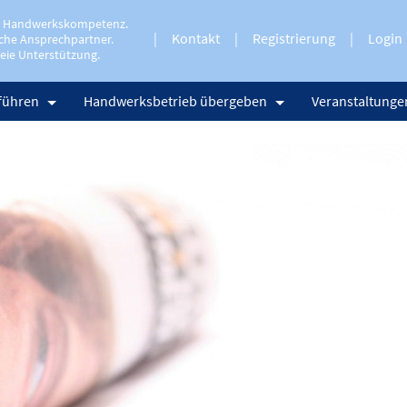
e Handwerkskompetenz.
Kontakt
Registrierung
Login
che Ansprechpartner.
eie Unterstützung.
führen
Handwerksbetrieb übergeben
Veranstaltunge