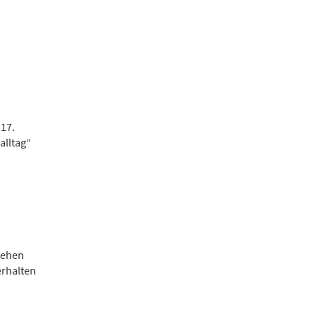
17.
alltag“
gehen
erhalten