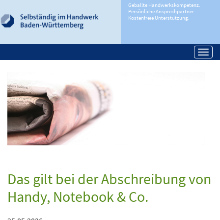
Geballte Handwerkskompetenz.
Persönliche Ansprechpartner.
Kostenfreie Unterstützung.
Togg
navi
Das gilt bei der Abschreibung von
Handy, Notebook & Co.