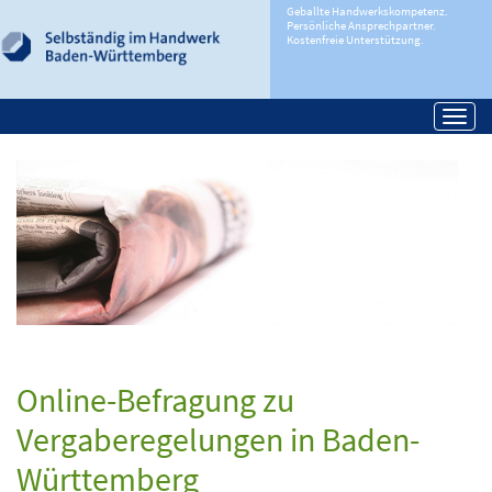
Geballte Handwerkskompetenz.
Persönliche Ansprechpartner.
Kostenfreie Unterstützung.
Togg
navi
Online-Befragung zu
Vergaberegelungen in Baden-
Württemberg