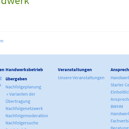
ndwerk
en
en
Handwerksbetrieb
Veranstaltungen
Ansprech
g
Unsere Veranstaltungen
Handwer
übergeben
b
Starter C
Nachfolgeplanung
Einheitli
» Varianten der
Ansprech
Übertragung
BWHM
Nachfolgenetzwerk
Handwerk
Nachfolgemoderation
Fachverb
Nachfolgersuche
Beratung