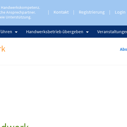
e Handwerkskompetenz.
Kontakt
Registrierung
Login
che Ansprechpartner.
eie Unterstützung.
führen
Handwerksbetrieb übergeben
Veranstaltunge
rk
Ab