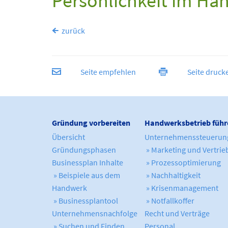
Persönlichkeit im Ha
zurück
Seite empfehlen
Seite druck
Gründung vorbereiten
Handwerksbetrieb führ
Übersicht
Unternehmenssteuerun
Gründungsphasen
» Marketing und Vertrie
Businessplan Inhalte
» Prozessoptimierung
» Beispiele aus dem
» Nachhaltigkeit
Handwerk
» Krisenmanagement
» Businessplantool
» Notfallkoffer
Unternehmensnachfolge
Recht und Verträge
» Suchen und Finden
Personal