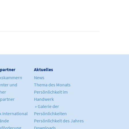
partner
Aktuelles
kskammern
News
enter und
Thema des Monats
cher
Persönlichkeit im
partner
Handwerk
» Galerie der
 International
Persönlichkeiten
ände
Persönlichkeit des Jahres
sförderung
Downloads